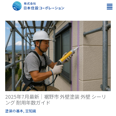
内
メ
容
ニ
を
ュ
ス
ー
キ
ッ
プ
2025年7月最新｜裾野市 外壁塗装 外壁 シーリ
ング 耐用年数ガイド
塗装の基本
,
豆知識