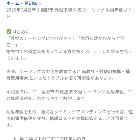
ホーム
豆知識
2025年7月最新｜裾野市 外壁塗装 外壁 シーリング 耐用年数ガイ
ド
はじめに
「外壁のシーリングにひびがある」「耐用年数がわからず不
安…」
裾野市で外壁塗装を考えている方の多くが、こうした悩みを抱え
ています。
実際、シーリングの劣化を放置すると
雨漏り・外壁の損傷・補
修費用増大
といったトラブルを招く可能性があります。
本記事では、**「裾野市 外壁塗装 外壁 シーリング 耐用年数」**
の最新情報を、わかりやすく解説します。
耐用年数を知り、適切なタイミングでメンテナンスを行えば、
住
宅の資産価値を守り、修繕コストを大幅に抑える
ことが可能で
す。
築10年以上の住宅にお住まいの方