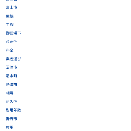
富士市
屋根
工程
御殿場市
必要性
料金
業者選び
沼津市
清水町
熱海市
相場
耐久性
耐用年数
裾野市
費用