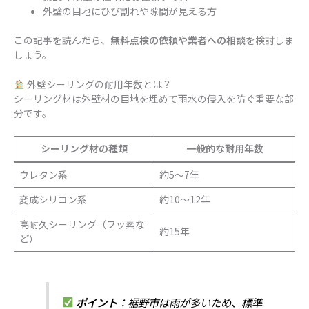
外壁の目地にひび割れや隙間が見える方
この記事を読んだら、
無料点検の依頼や業者への相談
を検討しま
しょう。
外壁シーリングの耐用年数とは？
シーリング材は外壁材の目地を埋めて雨水の侵入を防ぐ重要な部
分です。
シーリング材の種類
一般的な耐用年数
ウレタン系
約5〜7年
変成シリコン系
約10〜12年
高耐久シーリング（フッ素な
約15年
ど）
ポイント
：裾野市は雨が多いため、標準