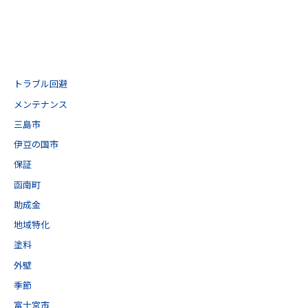
トラブル回避
メンテナンス
三島市
伊豆の国市
保証
函南町
助成金
地域特化
塗料
外壁
季節
富士宮市