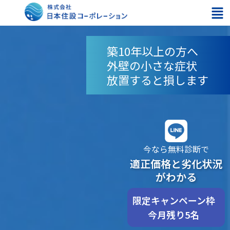
内
メ
容
ニ
を
ュ
ス
ー
キ
築10年以上の方へ
ッ
外壁の小さな症状
プ
放置すると損します
今なら無料診断で
適正価格と劣化状況
がわかる
限定キャンペーン枠
今月残り5名