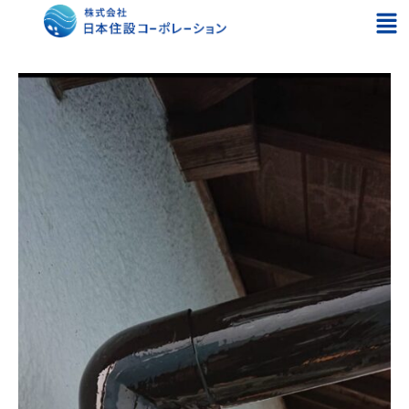
内
メ
容
ニ
を
ュ
ス
ー
キ
ッ
プ