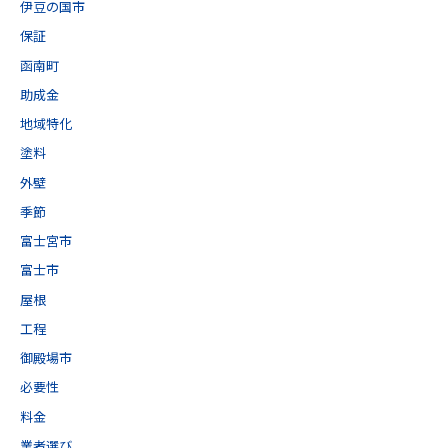
伊豆の国市
保証
函南町
助成金
地域特化
塗料
外壁
季節
富士宮市
富士市
屋根
工程
御殿場市
必要性
料金
業者選び