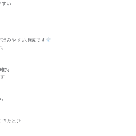
やすい
が進みやすい地域です
す。
減
維持
す
う。
てきたとき