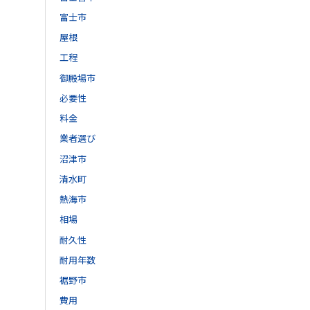
富士市
屋根
工程
御殿場市
必要性
料金
業者選び
沼津市
清水町
熱海市
相場
耐久性
耐用年数
裾野市
費用