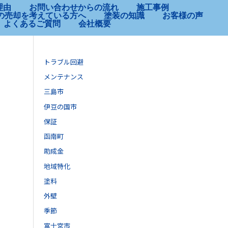
理由
お問い合わせからの流れ
施工事例
の売却を考えている方へ
塗装の知識
お客様の声
よくあるご質問
会社概要
トラブル回避
メンテナンス
三島市
伊豆の国市
保証
函南町
助成金
地域特化
塗料
外壁
季節
富士宮市