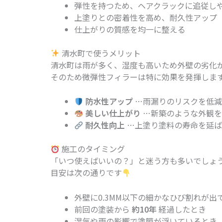
弾性を持つため、ヘアクラックに追従し
上塗りとの密着性を高め、耐久性アップ
仕上がりの質感を均一に整える
清水町で使うメリット
清水町は雨が多く、湿度も高いため外壁の劣化
そのため微弾性フィラーは特に効果を発揮しま
防水性アップ
…雨漏りのリスクを低
美しい仕上がり
…新築のような外観を
耐久性向上
…上塗り塗料の寿命を延ば
施工のタイミング
「いつ使えばいいの？」と迷う方も多いでしょ
目安は次の通りです
外壁に0.3MM以下の細かなひび割れが出
前回の塗装から
約10年
経過したとき
湿気や雨の影響で塗膜が浮いているとき