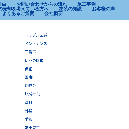
理由
お問い合わせからの流れ
施工事例
の売却を考えている方へ
塗装の知識
お客様の声
よくあるご質問
会社概要
トラブル回避
メンテナンス
三島市
伊豆の国市
保証
函南町
助成金
地域特化
塗料
外壁
季節
富士宮市