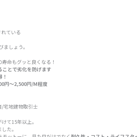
】
されている
びましょう。
の寿命もグッと良くなる！
ることで劣化を防げます
得！
0円〜2,500円/M程度
/宅地建物取引士
けて15年以上。
ました。
をモットーに、見た目だけでなく
耐久性・コスト・ライフスタ