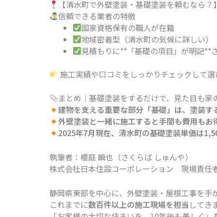
【清水町で外壁塗装・基礎塗装を頼むなら？
信頼できる業者の特徴
国家資格保有の職人が在籍
地域密着型（清水町の気候に詳しい）
見積もりに**「基礎の項目」が明記**
施工実績や口コミをしっかりチェックして選
まとめ｜基礎塗装をするだけで、見た目も家
建物を支える重要な部分「基礎」は、塗装す
外壁塗装と一緒に施工すると手間も費用もお
2025年7月現在、清水町の基礎塗装単価は1,50
執筆者：櫻庭 瞬也（さくらば しゅんや）
株式会社日本住設コーポレーション 現場責任者
静岡県東部を中心に、外壁塗装・屋根工事を手が
これまでに
数百件以上の施工現場を担当
してき
「お客様の大切な住まいを、10年後も美しく」