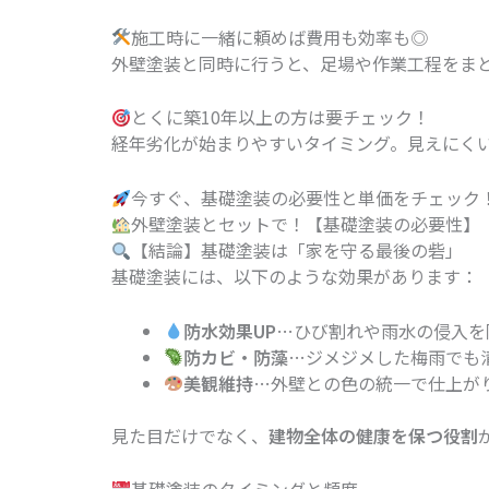
施工時に一緒に頼めば費用も効率も◎
外壁塗装と同時に行うと、足場や作業工程をま
とくに築10年以上の方は要チェック！
経年劣化が始まりやすいタイミング。見えにく
今すぐ、基礎塗装の必要性と単価をチェック
外壁塗装とセットで！【基礎塗装の必要性】
【結論】基礎塗装は「家を守る最後の砦」
基礎塗装には、以下のような効果があります：
防水効果UP
…ひび割れや雨水の侵入を
防カビ・防藻
…ジメジメした梅雨でも
美観維持
…外壁との色の統一で仕上が
見た目だけでなく、
建物全体の健康を保つ役割