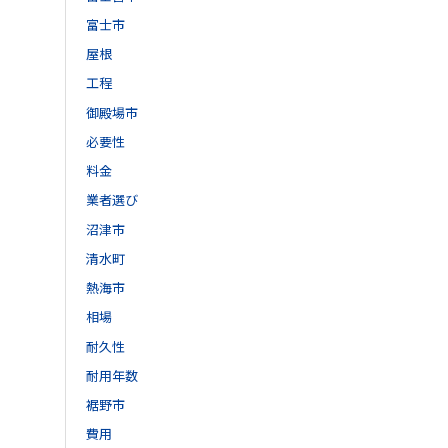
富士市
屋根
工程
御殿場市
必要性
料金
業者選び
沼津市
清水町
熱海市
相場
耐久性
耐用年数
裾野市
費用