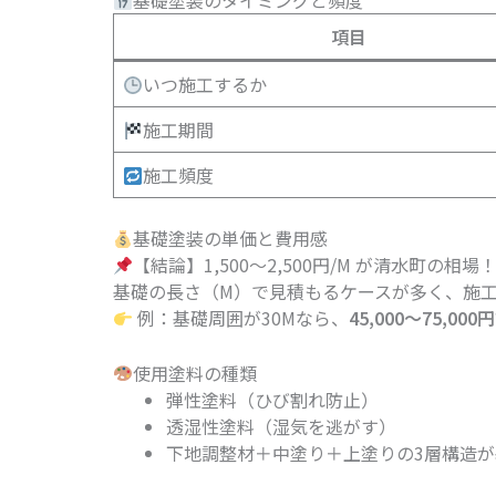
基礎塗装のタイミングと頻度
項目
いつ施工するか
施工期間
施工頻度
基礎塗装の単価と費用感
【結論】1,500〜2,500円/M が清水町の相場
基礎の長さ（M）で見積もるケースが多く、施
例：基礎周囲が30Mなら、
45,000〜75,00
使用塗料の種類
弾性塗料（ひび割れ防止）
透湿性塗料（湿気を逃がす）
下地調整材＋中塗り＋上塗りの3層構造が