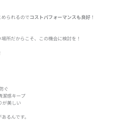
とめられるので
コストパフォーマンスも良好
！
い場所だからこそ、この機会に検討を！
！
防ぐ
清潔感キープ
りが美しい
があるんです。