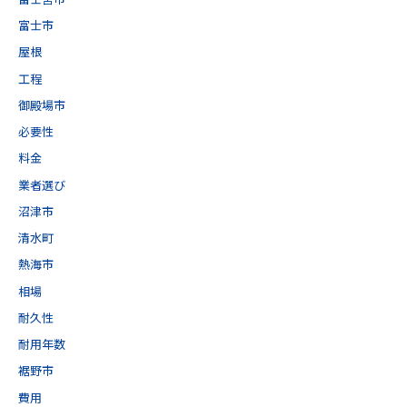
富士市
屋根
工程
御殿場市
必要性
料金
業者選び
沼津市
清水町
熱海市
相場
耐久性
耐用年数
裾野市
費用