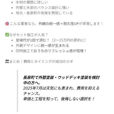
木材の種類に詳しい
外壁と木部のバランス設計に強い
地元・長泉町の気候を熟知している
こんな業者なら、
外観の統一感＋耐久性UP
が実現します！
なぜセット施工が人気？
足場代が1回で済む！
（2〜15万円の節約に）
外観デザインに
統一感が生まれる
同時施工で
おうちのリフレッシュ感が倍増！
まとめ｜費用とタイミングが成功のカギ
長泉町で外壁塗装・ウッドデッキ塗装を検討
中の方へ。
2025年7月は天気にも恵まれ、費用を抑える
チャンス。
単価と工程を知って、後悔しない選択を！