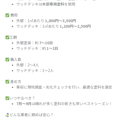
ウッドデッキは
木部専用塗料
を使用
費用
外壁：1㎡あたり
1,800円〜3,500円
ウッドデッキ：1㎡あたり
1,200円〜2,500円
工期
外壁塗装：約
7〜10日
ウッドデッキ：約
1〜2日
職人数
外壁：2〜4人
ウッドデッキ：1〜2人
進め方
事前に現地調査・劣化チェックを行い、最適な塗料を選定
いつやるべき？
7月〜9月
は晴れが多く塗料の乾きも早いベストシーズン！
どんな業者に頼めば安心？