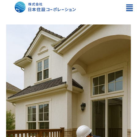
内
メ
容
ニ
を
ュ
ス
ー
キ
ッ
プ