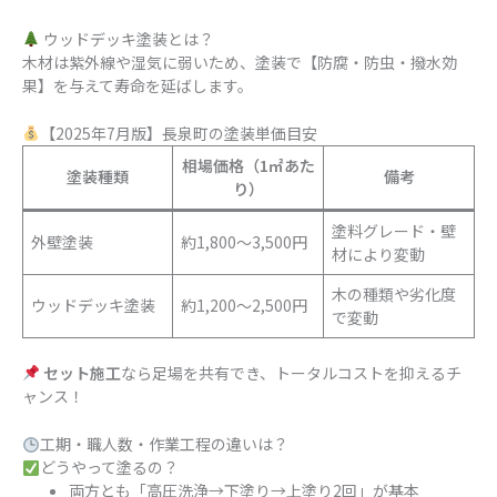
ウッドデッキ塗装とは？
木材は紫外線や湿気に弱いため、塗装で【防腐・防虫・撥水効
果】を与えて寿命を延ばします。
【2025年7月版】長泉町の塗装単価目安
相場価格（1㎡あた
塗装種類
備考
り）
塗料グレード・壁
外壁塗装
約1,800〜3,500円
材により変動
木の種類や劣化度
ウッドデッキ塗装
約1,200〜2,500円
で変動
セット施工
なら足場を共有でき、トータルコストを抑えるチ
ャンス！
工期・職人数・作業工程の違いは？
どうやって塗るの？
両方とも「高圧洗浄→下塗り→上塗り2回」が基本