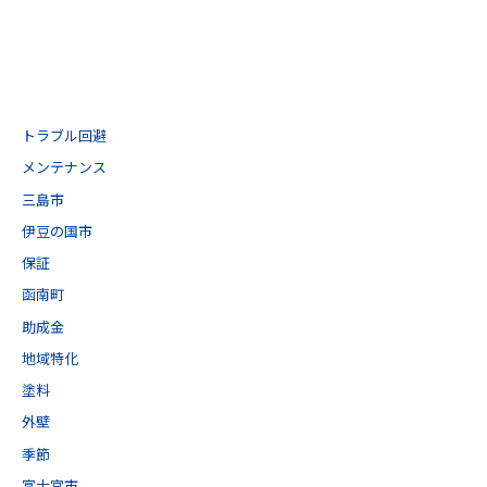
トラブル回避
メンテナンス
三島市
伊豆の国市
保証
函南町
助成金
地域特化
塗料
外壁
季節
富士宮市