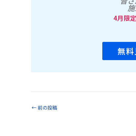
皆さ
施
4月限
無料
←
前の投稿