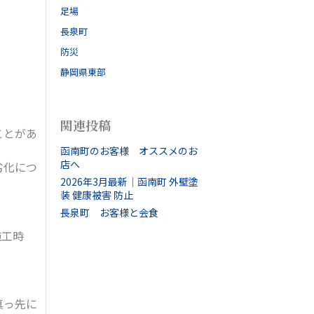
足場
長泉町
防災
静岡県東部
関連投稿
ことがあ
函南町のお客様 オススメのお
店へ
劣化につ
2026年3月最新｜函南町 外壁塗
装 健康被害 防止
長泉町 お客様と会食
施工時
真っ先に