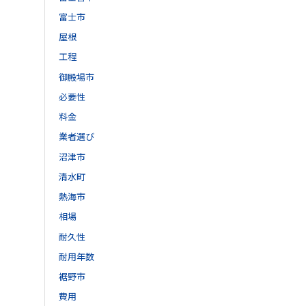
富士市
屋根
工程
御殿場市
必要性
料金
業者選び
沼津市
清水町
熱海市
相場
耐久性
耐用年数
裾野市
費用