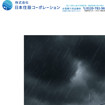
内
容
を
ス
キ
ッ
プ