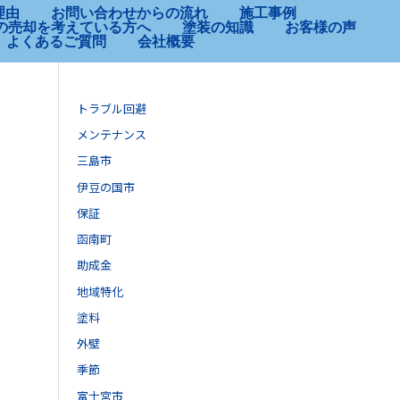
理由
お問い合わせからの流れ
施工事例
の売却を考えている方へ
塗装の知識
お客様の声
よくあるご質問
会社概要
トラブル回避
メンテナンス
三島市
伊豆の国市
保証
函南町
助成金
地域特化
塗料
外壁
季節
富士宮市