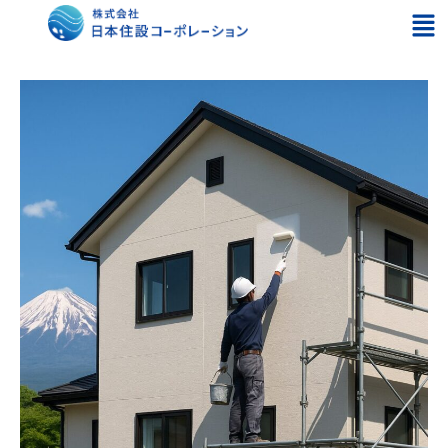
内
メ
容
ニ
を
ュ
ス
ー
キ
ッ
プ