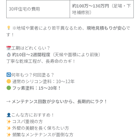
約100万〜130万円
（足場・下
30坪住宅の費用
地補修別）
※地域や業者により若干異なるため、
現地見積もりが安心
で
す！
工期はどれくらい？
約10日〜2週間程度
（天候や面積により前後）
丁寧な乾燥工程が、長寿命のカギ！
何年もつ？何回塗る？
通常のシリコン塗料：10〜12年
フッ素塗料：15〜20年！
→
メンテナンス回数が少ないから、長期的にラク！
こんな方におすすめ！
コスパ重視の方
外壁の美観を長く保ちたい方
頻繁なメンテナンスが面倒な方