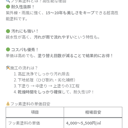
フッ素塗料とは？高性能な理由
耐久性抜群！
紫外線・雨風に強く、
15〜20年も美しさをキープ
できる超高性
能塗料です。
汚れにも強い！
親水性が高く、
汚れが雨で流れやすい
という特性も。
コスパも優秀！
単価は高めでも、
塗り替え回数が減ることで結果的にお得！
施工の流れは？
高圧洗浄でしっかり汚れ除去
下地処理（ひび割れ・劣化補修）
下塗り → 中塗り → 上塗りの3工程
乾燥時間をしっかり確保
して、耐久性UP！
フッ素塗料の単価目安
項目
相場目安
フッ素塗料の単価
4,000～5,500円/㎡