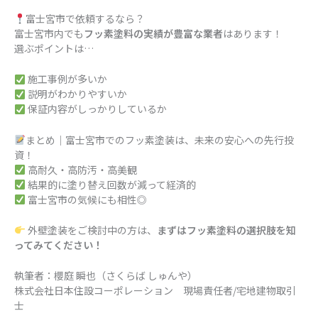
富士宮市で依頼するなら？
富士宮市内でも
フッ素塗料の実績が豊富な業者
はあります！
選ぶポイントは…
施工事例が多いか
説明がわかりやすいか
保証内容がしっかりしているか
まとめ｜富士宮市でのフッ素塗装は、未来の安心への先行投
資！
高耐久・高防汚・高美観
結果的に塗り替え回数が減って経済的
富士宮市の気候にも相性◎
外壁塗装をご検討中の方は、
まずはフッ素塗料の選択肢を知
ってみてください！
執筆者：櫻庭 瞬也（さくらば しゅんや）
株式会社日本住設コーポレーション 現場責任者/宅地建物取引
士