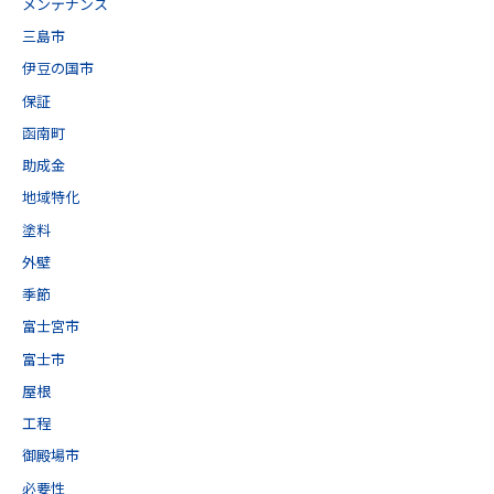
メンテナンス
三島市
伊豆の国市
保証
函南町
助成金
地域特化
塗料
外壁
季節
富士宮市
富士市
屋根
工程
御殿場市
必要性